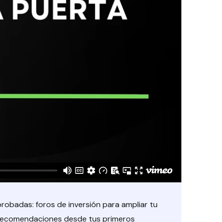
robadas: foros de inversión para ampliar tu
ar recomendaciones desde tus primeros