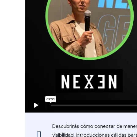
Descubrirás cómo conectar de manera 
visibilidad, introducciones cálidas p