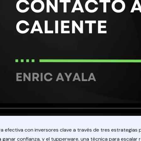
efectiva con inversores clave a través de tres estrategias p
ara ganar confianza, y el tupperware, una técnica para escal