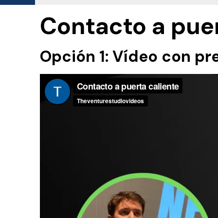
Ir
Contacto a puer
al
contenido
Opción 1: Vídeo con pr