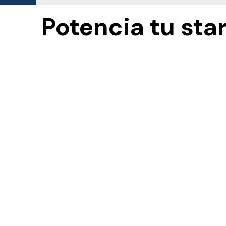
Ir
Potencia tu st
al
contenido