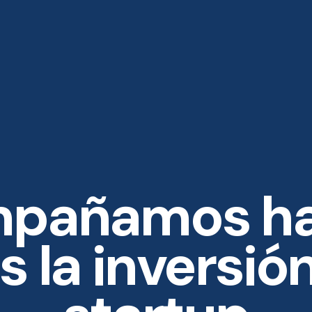
mpañamos ha
 la inversió