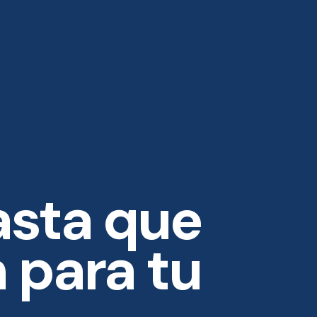
sta que
n para tu