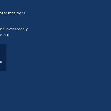
aptar más de 9
de inversores y
 a ti.
te