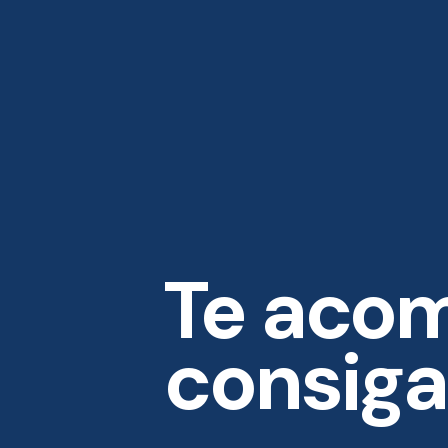
Te aco
consigas